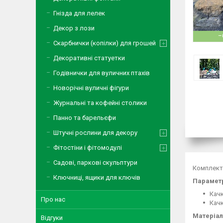
Гнізда для лелек
Декор з лози
–
Скарбнички (копілки) для грошей
Декоративні статуетки
Годівнички для вуличних птахів
Новорічні вуличні фігури
Журнальні та кофейні столики
Панно та барельєфи
Штучні рослини для декору
Фітостіни і фітомодулі
Садові, паркові скульптури
Комплект 
Ключниці, ящики для ключів
Параметр
Качк
Про нас
Качк
Матеріал
Відгуки