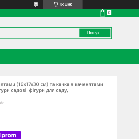
Кошик
Пошук...
ятами (16х17х30 см) та качка з каченятами
гури садові, фігури для саду,
.de