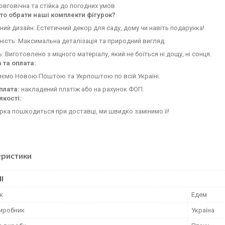
вговічна та стійка до погодних умов
то обрати наші комплекти фігурок?
ний дизайн: Естетичний декор для саду, дому чи навіть подарунка!
ність: Максимальна деталізація та природний вигляд.
ь: Виготовлено з міцного матеріалу, який не боїться ні дощу, ні сонця.
 та оплата:
яємо Новою Поштою та Укрпоштою по всій Україні.
плата:
накладений платіж або на рахунок ФОП.
якості:
рка пошкодиться при доставці, ми швидко замінимо її!
еристики
І
к
Едем
виробник
Україна