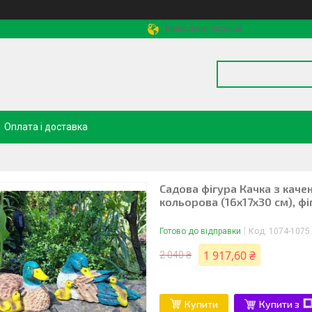
Миколаїв, Україна
Оплата і доставка
Садова фігура Качка з качен
кольорова (16х17х30 см), фі
Готово до відправки
Код:
1074-1075
1 917,60 ₴
2 040 ₴
Купити
Купити з