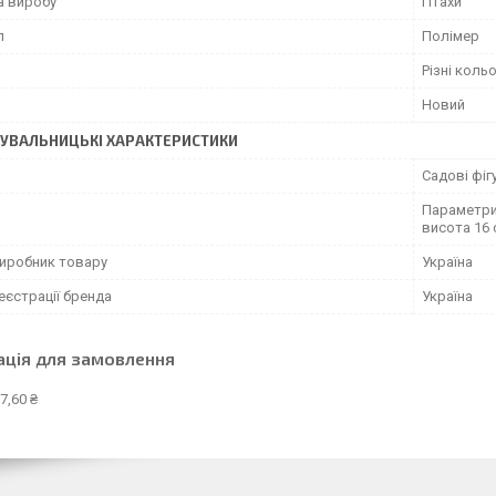
а виробу
Птахи
л
Полімер
Різні коль
Новий
УВАЛЬНИЦЬКІ ХАРАКТЕРИСТИКИ
Садові фіг
Параметри 
висота 16 
виробник товару
Україна
еєстрації бренда
Україна
ація для замовлення
7,60 ₴