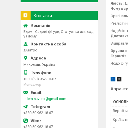
Якість:
До
Чому вар
Контакти
Оригіналь
Реалістич
Надійніст
Едем - Садові фігури, Статуетки для сад
Доставка
у і дому
Відправл
Дмитро
Зручна о
Гарантія 
Якщо фігу
Миколаїв, Україна
+380 (50) 962-18-67
Менеджер
Характ
edem.suvenir@gmail.com
ОСНОВН
Виробни
+380 50 962 18 67
Країна 
+380 50 962 18 67