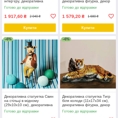
інтер'єру, декоративна
декоративна фігурка, декор
статуетка для дому, офісу,
для дому, офісу, кафе
Готово до відправки
Готово до відправки
кафе
1 917,60
1 579,20
₴
₴
2 040 ₴
1 680 ₴
Купити
Купити
–6%
–6%
Декоративна статуетка Свин
Декоративна статуетка Тигр
на стільці в мідному
біля колоди (11х17х34 см),
(29х10х10 см), декоративна
декоративна фігурка, декор
фігурка, декор для дому,
для дому, офісу, кафе
Готово до відправки
Готово до відправки
офісу, кафе