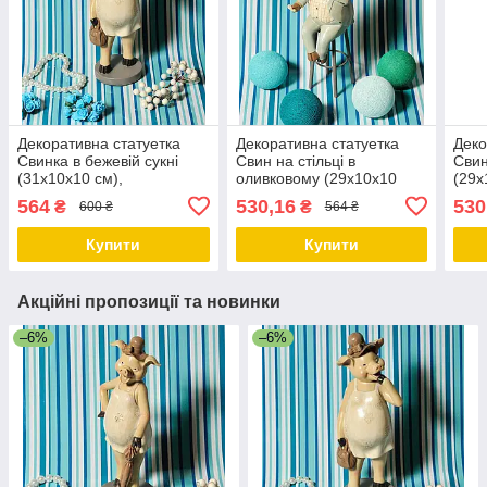
Декоративна статуетка
Декоративна статуетка
Деко
Свинка в бежевій сукні
Свин на стільці в
Свин
(31х10х10 см),
оливковому (29х10х10
(29х
декоративна фігурка,
см), декоративна фігурка,
деко
564
530,16
530
₴
₴
600 ₴
564 ₴
декор для дому, офісу,
декор для дому, офісу,
деко
кафе
кафе
каф
Купити
Купити
Акційні пропозиції та новинки
–6%
–6%