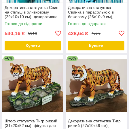
Декоративна статуетка Свин
Декоративна статуетка
на стільці в оливковому
Свинка з парасолькою в
(29х10х10 см), декоративна
бежевому (26х10х9 см),
фігурка, декор для дому,
декоративна фігурка, декор
Готово до відправки
Готово до відправки
офісу, кафе
для дому, офісу, кафе
530,16
428,64
₴
₴
564 ₴
456 ₴
Купити
Купити
–6%
–6%
Штоф статуетка Тигр рижий
Декоративна статуетка Тигр
(31х20х52 см), фігурка для
рижий (27х10х49 см),