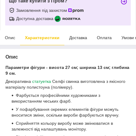
Що таке купити з Пром?
Замовлення під захистом
Доступна доставка
Опис
Характеристики
Доставка
Оплата
Умови 
Опис
Параметри фігури - висота 27 см; ширина 13 см; глибина
9 см.
Декоративна
статуетка
Селфі свинка виготовлена з якісного
матеріалу полистоуна (полімеру).
Фарбується професійними художниками з
використанням чеських фарб.
У пофарбування окремих елементів фігури можуть
вноситися зміни, оскільки вироби фарбуються вручну.
Сприйняття кольору виробу може змінюватися в
залежності від налаштувань монітору.