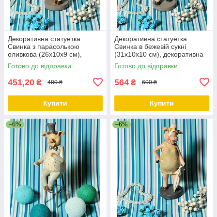
Декоративна статуетка
Декоративна статуетка
Свинка з парасолькою
Свинка в бежевій сукні
оливкова (26х10х9 см),
(31х10х10 см), декоративна
декоративна фігурка, декор
фігурка, декор для дому,
Готово до відправки
Готово до відправки
для дому, офісу, кафе
офісу, кафе
451,20
564
₴
₴
480 ₴
600 ₴
Купити
Купити
–6%
–6%