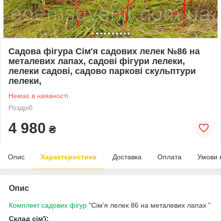
Садова фігура Сім'я садових лелек №86 на
металевих лапах, садові фігури лелеки,
лелеки садові, садово паркові скульптури
лелеки,
Немає в наявності
Роздріб
4 980
₴
Опис
Характеристики
Доставка
Оплата
Умови 
Опис
Комплект садових фігур
"Сім'я лелек 86 на металевих лапах ”
Склад сім'ї: