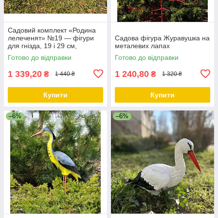
Садовий комплект «Родина
лелеченят» №19 — фігури
Садова фігура Журавушка на
для гнізда, 19 і 29 см,
металевих лапах
полістоун
Готово до відправки
Готово до відправки
1 339,20
1 240,80
₴
₴
1 440 ₴
1 320 ₴
Купити
Купити
–6%
–6%