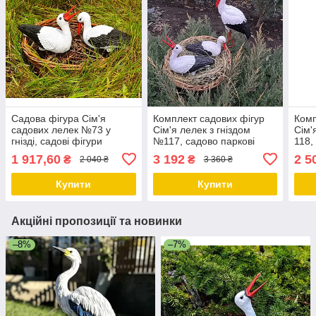
Садова фігура Сім'я
Комплект садових фігур
Комп
садових лелек №73 у
Сім'я лелек з гніздом
Сім'
гнізді, садові фігури
№117, садово паркові
118,
лелеки, лелеки садові,
скульптури лелеки,
скул
1 917,60
3 192
2 5
₴
₴
2 040 ₴
3 360 ₴
садово паркові скульптури
декоративні лелеки в гнізді
деко
лелеки, лелеки для
із полістоуну
із п
Купити
Купити
Акційні пропозиції та новинки
–8%
–7%