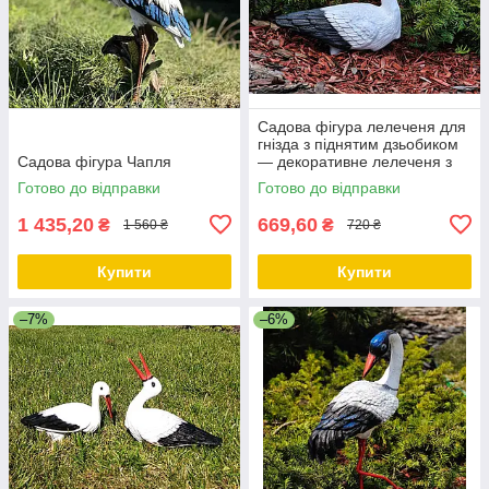
Садова фігура лелеченя для
гнізда з піднятим дзьобиком
Cадова фігура Чапля
— декоративне лелеченя з
полістоуну, 29×11×32 см
Готово до відправки
Готово до відправки
1 435,20
669,60
₴
₴
1 560 ₴
720 ₴
Купити
Купити
–7%
–6%