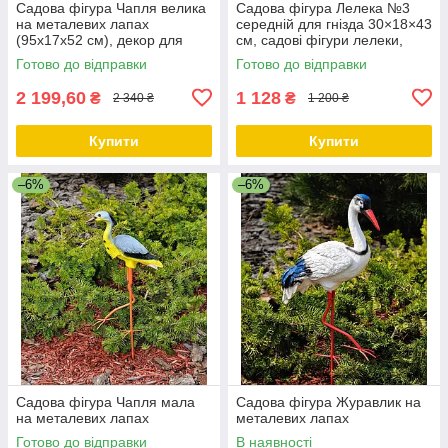
Садова фігура Чапля велика
Садова фігура Лелека №3
на металевих лапах
середній для гнізда 30×18×43
(95х17х52 см), декор для
см, садові фігури лелеки,
саду, садові фігури з
лелеки садові, садово
Готово до відправки
Готово до відправки
полістоуну
паркові скульптури лелеки,
2 199,60
1 128
₴
₴
2 340 ₴
1 200 ₴
Купити
Купити
–6%
–6%
Садова фігура Чапля мала
Садова фігура Журавлик на
на металевих лапах
металевих лапах
Готово до відправки
В наявності