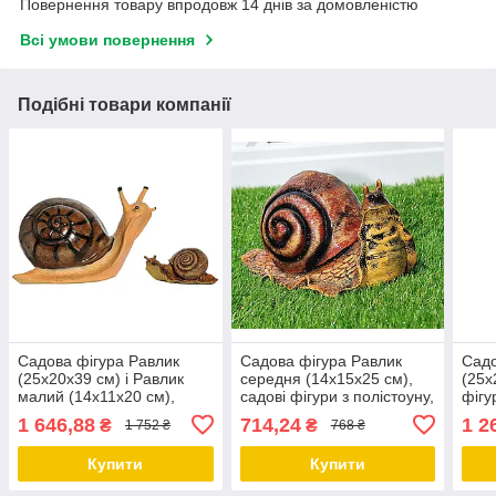
Повернення товару впродовж 14 днів за домовленістю
Всі умови повернення
Подібні товари компанії
Садова фігура Равлик
Садова фігура Равлик
Садо
(25х20х39 см) і Равлик
середня (14х15х25 см),
(25х
малий (14х11х20 см),
садові фігури з полістоуну,
фігу
фігури садові, фігури для
садово-паркові фігури
садо
1 646,88
714,24
1 2
₴
₴
1 752 ₴
768 ₴
саду, садові статуетки,
садові фігури з
Купити
Купити