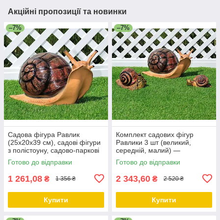
Акційні пропозиції та новинки
–7%
–7%
Садова фігура Равлик
Комплект садових фігур
(25х20х39 см), садові фігури
Равлики 3 шт (великий,
з полістоуну, садово-паркові
середній, малий) —
фігури
полістоун, 25×20×39 см,
Готово до відправки
Готово до відправки
14×15×25 см, 14×11×20 см
1 261,08
2 343,60
₴
₴
1 356 ₴
2 520 ₴
Купити
Купити