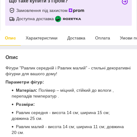
Що таке купити з Пром?
Замовлення під захистом
Доступна доставка
Опис
Характеристики
Доставка
Оплата
Умови п
Опис
Фігури "Равлик середній і Равлик малий" - стильні декоративні
фігурки для вашого дому!
Параметри фігур:
Матеріал:
Полімер – міцний, стійкий до вологи ,
перепадів температур .
Розміри:
Равлик середня - висота 14 см; ширина 15 см;
довжина 25 см.
Равлик малий - висота 14 см; ширина 11 см; довжина
20 см.