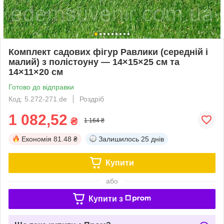
Комплект садових фігур Равлики (середній і
малий) з полістоуну — 14×15×25 см та
14×11×20 см
Готово до відправки
Код: 5.272-271.de
Роздріб
1 082,52
₴
1 164 ₴
Економія
81.48 ₴
Залишилось
25 днів
Купити
або
Купити з