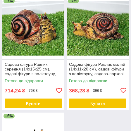
–7%
–7%
Садова фігура Равлик
Садова фігура Равлик малий
середня (14х15х25 см),
(14х11х20 см), садові фігури
садові фігури з полістоуну,
з полістоуну, садово-паркові
садово-паркові фігури
фігури
Готово до відправки
Готово до відправки
714,24
368,28
₴
₴
768 ₴
396 ₴
Купити
Купити
–6%