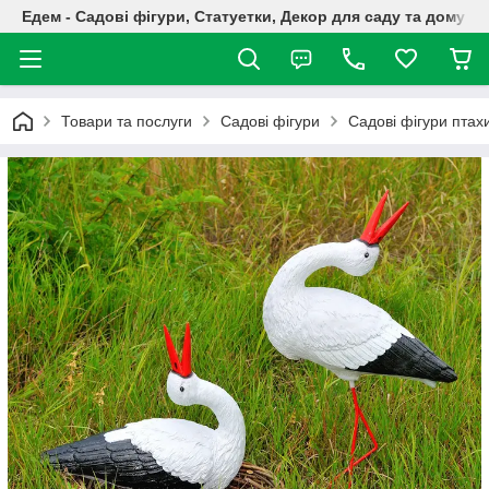
Едем - Садові фігури, Статуетки, Декор для саду та дому
Товари та послуги
Садові фігури
Садові фігури птах