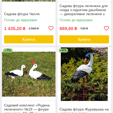
Садова фігура лелеченя для
гнізда з піднятим дзьобиком
Cадова фігура Чапля
— декоративне лелеченя з
полістоуну, 29×11×32 см
Готово до відправки
Готово до відправки
1 435,20
669,60
₴
₴
1 560 ₴
720 ₴
Купити
Купити
–7%
–6%
Садовий комплект «Родина
лелеченят» №19 — фігури
Садова фігура Журавушка на