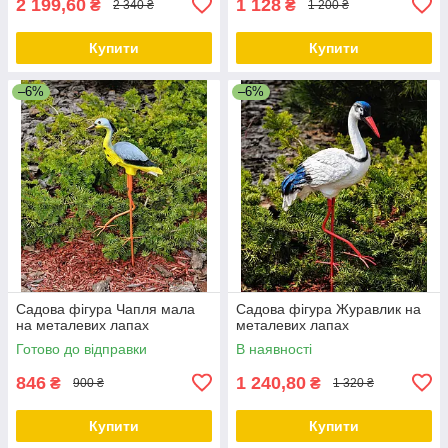
2 199,60
1 128
₴
₴
2 340 ₴
1 200 ₴
Купити
Купити
–6%
–6%
Садова фігура Чапля мала
Садова фігура Журавлик на
на металевих лапах
металевих лапах
Готово до відправки
В наявності
846
1 240,80
₴
₴
900 ₴
1 320 ₴
Купити
Купити