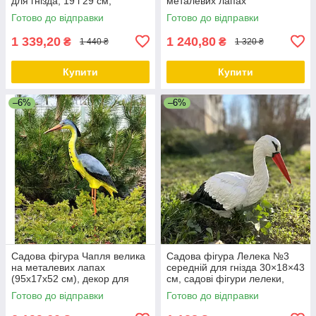
для гнізда, 19 і 29 см,
металевих лапах
полістоун
Готово до відправки
Готово до відправки
1 339,20
1 240,80
₴
₴
1 440 ₴
1 320 ₴
Купити
Купити
–6%
–6%
Садова фігура Чапля велика
Садова фігура Лелека №3
на металевих лапах
середній для гнізда 30×18×43
(95х17х52 см), декор для
см, садові фігури лелеки,
саду, садові фігури з
лелеки садові, садово
Готово до відправки
Готово до відправки
полістоуну
паркові скульптури лелеки,