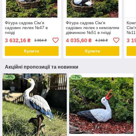
Фігура садова Сім'я
Фігура садова Сім'я
Комп
садових лелек №47 в
садових лелек з немовлям
Сім'
гнізді
дівчинкою №51 в гнізді
№117
скул
3 632,16
4 035,60
3 1
₴
₴
3 864 ₴
4 248 ₴
деко
із п
Купити
Купити
Акційні пропозиції та новинки
–8%
–7%