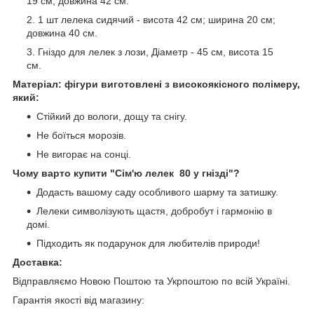
19 см; довжина 42 см.
1 шт лелека сидячий - висота 42 см; ширина 20 см;
довжина 40 см.
Гніздо для лелек з лози, Діаметр - 45 см, висота 15
см.
Матеріал: фігури виготовлені з високоякісного полімеру,
який:
Стійкий до вологи, дощу та снігу.
Не боїться морозів.
Не вигорає на сонці.
Чому варто купити "Сім'ю лелек 80 у гнізді"?
Додасть вашому саду особливого шарму та затишку.
Лелеки символізують щастя, добробут і гармонію в
домі.
Підходить як подарунок для любителів природи!
Доставка:
Відправляємо Новою Поштою та Укрпоштою по всій Україні.
Гарантія якості від магазину: