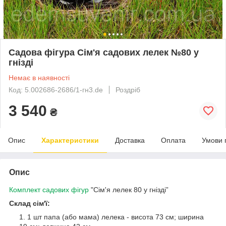
Садова фігура Сім'я садових лелек №80 у
гнізді
Немає в наявності
Код: 5.002686-2686/1-гн3.de
Роздріб
3 540
₴
Опис
Характеристики
Доставка
Оплата
Умови 
Опис
Комплект садових фігур
"Сім'я лелек 80 у гнізді”
Склад сім'ї:
1 шт папа (або мама) лелека - висота 73 см; ширина