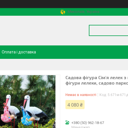
Миколаїв, Україна
Оплата і доставка
Садова фігура Сім'я лелек 
фігури лелеки, садово парк
Немає в наявності
Код:
5.671м-671д
4 080 ₴
+380 (50) 962-18-67
Менеджер