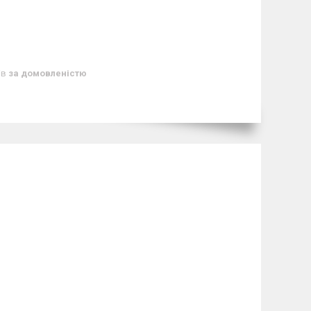
ів
за домовленістю