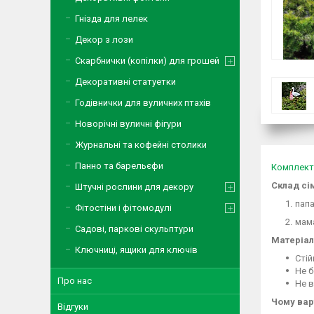
Гнізда для лелек
Декор з лози
Скарбнички (копілки) для грошей
Декоративні статуетки
Годівнички для вуличних птахів
Новорічні вуличні фігури
Журнальні та кофейні столики
Панно та барельєфи
Комплект
Склад сім
Штучні рослини для декору
папа
Фітостіни і фітомодулі
мама
Садові, паркові скульптури
Матеріал
Ключниці, ящики для ключів
Стій
Не б
Про нас
Не в
Чому вар
Відгуки