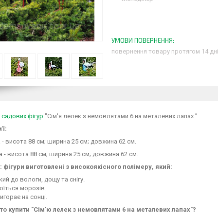
повернення товару протягом 14 дн
 садових фігур
"Сім'я лелек з немовлятами 6 на металевих лапах ”
'ї:
 - висота 88 см; ширина 25 см; довжина 62 см.
 - висота 88 см; ширина 25 см; довжина 62 см.
: фігури виготовлені з високоякісного полімеру, який:
кий до вологи, дощу та снігу.
оїться морозів.
игорає на сонці.
то купити "Сім'ю лелек з немовлятами 6 на металевих лапах"?