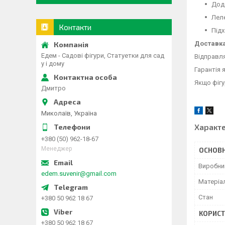
Дод
Леле
Контакти
Підх
Доставка
Едем - Садові фігури, Статуетки для сад
Відправл
у і дому
Гарантія 
Якщо фігу
Дмитро
Миколаїв, Україна
Характ
+380 (50) 962-18-67
Менеджер
ОСНОВН
Виробни
edem.suvenir@gmail.com
Матеріа
Стан
+380 50 962 18 67
КОРИСТ
+380 50 962 18 67