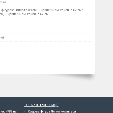
урки
фігурок:;; висота 88 см; ширина 25 см; глибина 62 см;;
см, ширина 25 см, глибина 62 см.
ний
ТОВАРНІ ПРОПОЗИЦІЇ
елек №83 на
Садова фігура Янгол молиться