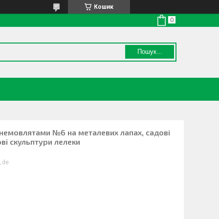
Кошик
Пошук...
з немовлятами №6 на металевих лапах, садові
ові скульптури лелеки
.de