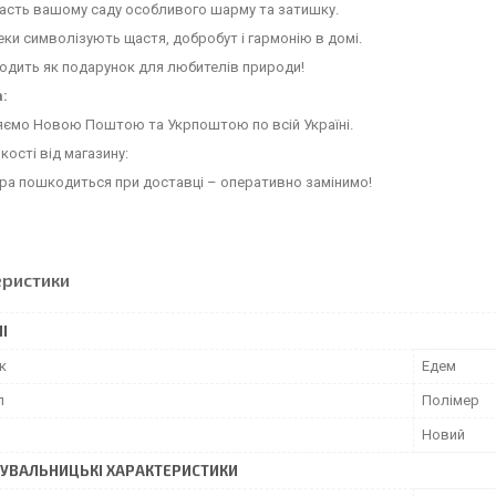
асть вашому саду особливого шарму та затишку.
ки символізують щастя, добробут і гармонію в домі.
одить як подарунок для любителів природи!
:
яємо Новою Поштою та Укрпоштою по всій Україні.
якості від магазину:
ра пошкодиться при доставці – оперативно замінимо!
еристики
І
к
Едем
л
Полімер
Новий
УВАЛЬНИЦЬКІ ХАРАКТЕРИСТИКИ