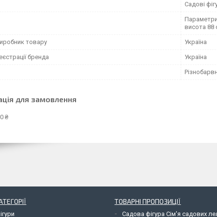
Садові фіг
Параметри 
висота 88 
виробник товару
Україна
еєстрації бренда
Україна
Різнобарв
ація для замовлення
0 ₴
АТЕГОРІЇ
ТОВАРНІ ПРОПОЗИЦІЇ
ігури
Садова фігура Сім'я садових л