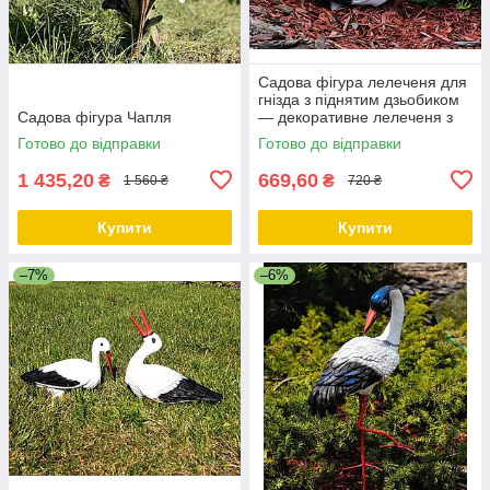
Садова фігура лелеченя для
гнізда з піднятим дзьобиком
Cадова фігура Чапля
— декоративне лелеченя з
полістоуну, 29×11×32 см
Готово до відправки
Готово до відправки
1 435,20
669,60
₴
₴
1 560 ₴
720 ₴
Купити
Купити
–7%
–6%