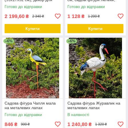
саду, садові фігури з
лелеки садові, садово
Готово до відправки
Готово до відправки
полістоуну
паркові скульптури лелеки,
2 199,60
1 128
₴
₴
2 340 ₴
1 200 ₴
Купити
Купити
–6%
–6%
Садова фігура Чапля мала
Садова фігура Журавлик на
на металевих лапах
металевих лапах
Готово до відправки
В наявності
846
1 240,80
₴
₴
900 ₴
1 320 ₴