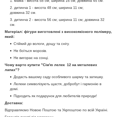
мама - висота 58 см; ширина 16 см; довжина 45 см.
дитинча 1 - висота 48 см; ширина 11 см;
довжина 32 см.
дитинча 2 - висота 56 см; ширина 11 см; довжина 32
см.
Матеріал: фігури виготовлені з високоякісного полімеру,
який:
Стійкий до вологи, дощу та снігу.
Не боїться морозів.
Не вигорає на сонці.
Чому варто купити "Сім'ю лелек 12 на металевих
лапах"?
Додасть вашому саду особливого шарму та затишку.
Лелеки символізують щастя, добробут і гармонію в
домі.
Підходить як подарунок для любителів природи!
Доставка:
Відправляємо Новою Поштою та Укрпоштою по всій Україні.
Гарантія якості від магазину: