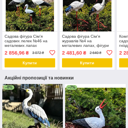
Садова фігура Сім'я
Садова фігура Сім'я
Комп
садових лелек №46 на
журавлів №4 на
садо
металевих лапах
металевих лапах, фігури
гніз
садові, фігури для саду,
сад,
2 856,96
2 481,60
2 2
₴
₴
3 072 ₴
2 640 ₴
садові статуетки, садові
гнізд
фігури з полістоуну,
Купити
Купити
Акційні пропозиції та новинки
–8%
–7%