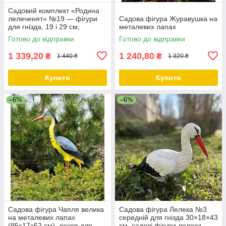
Садовий комплект «Родина
лелеченят» №19 — фігури
Садова фігура Журавушка на
для гнізда, 19 і 29 см,
металевих лапах
полістоун
Готово до відправки
Готово до відправки
1 339,20
1 240,80
₴
₴
1 440 ₴
1 320 ₴
Купити
Купити
–6%
–6%
Садова фігура Чапля велика
Садова фігура Лелека №3
на металевих лапах
середній для гнізда 30×18×43
(95х17х52 см), декор для
см, садові фігури лелеки,