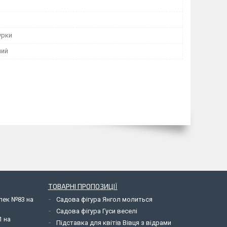
урки
ний
ТОВАРНІ ПРОПОЗИЦІЇ
елек №83 на
Садова фігура Янгол молиться
Садова фігура Гуси веселі
1 на
Підставка для квітів Вівця з відрами