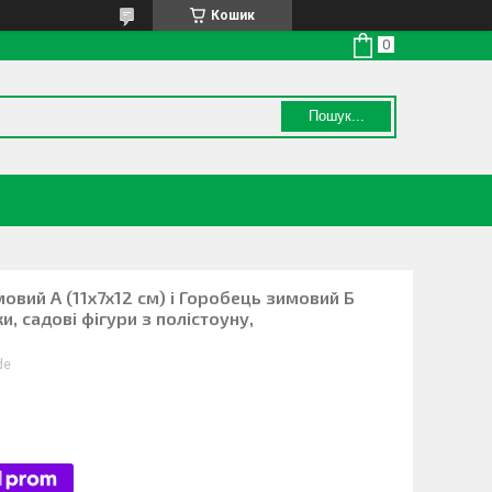
Кошик
Пошук...
овий А (11х7х12 см) і Горобець зимовий Б
ки, садові фігури з полістоуну,
de