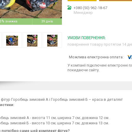
+380 (50) 962-18-67
Менеджер
6%
39 днів
повернення товару протягом 14 дн
У компанії підключені електронні п
покидаючи сайту.
фігур Горобець зимовий А і Горобець зимовий Б – краса в деталях!
истики:
бець зимовий А - висота 11 см; ширина 7 см; довжина 12 см.
бець зимовий Б - висота 10 см; ширина 7 см; довжина 13 см.
 потрібно саме цей комплект фігур?