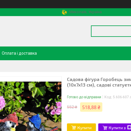
Миколаїв, Україна
Оплата і доставка
Садова фігура Горобець зим
(10х7х13 см), садові статует
Готово до відправки
Код:
5.606-607.
518,88 ₴
552 ₴
Купити
Купити з