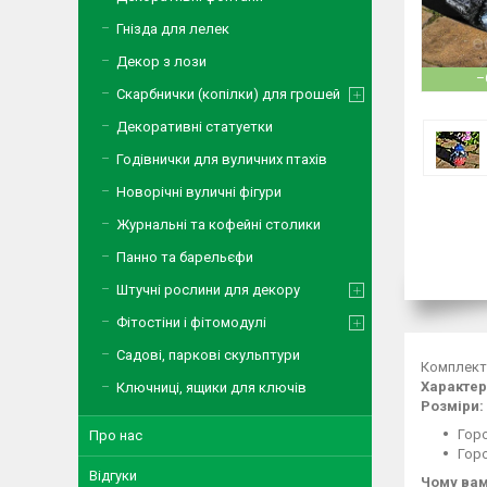
Гнізда для лелек
Декор з лози
–
Скарбнички (копілки) для грошей
Декоративні статуетки
Годівнички для вуличних птахів
Новорічні вуличні фігури
Журнальні та кофейні столики
Панно та барельєфи
Штучні рослини для декору
Фітостіни і фітомодулі
Садові, паркові скульптури
Комплект 
Характер
Ключниці, ящики для ключів
Розміри:
Горо
Про нас
Горо
Відгуки
Чому вам