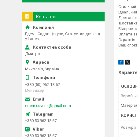
Стильний 
Ідеальний
Контакти
Довговічн
Доставка
Відправл
Едем - Садові фігури, Статуетки для сад
Оплата з
у і дому
Гарантія 
Ваш спокі
Дмитро
Миколаїв, Україна
Характ
+380 (50) 962-18-67
ОСНОВН
Менеджер
Виробни
Матеріа
edem.suvenir@gmail.com
КОРИСТ
+380 50 962 18 67
Розміри
+380 50 962 18 67