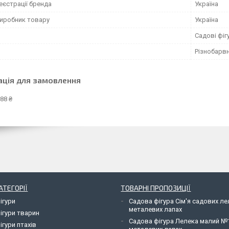
еєстрації бренда
Україна
виробник товару
Україна
Садові фіг
Різнобарв
ація для замовлення
88 ₴
АТЕГОРІЇ
ТОВАРНІ ПРОПОЗИЦІЇ
ігури
Садова фігура Сім'я садових л
металевих лапах
ігури тварин
Садова фігура Лелека малий №
ігури птахів