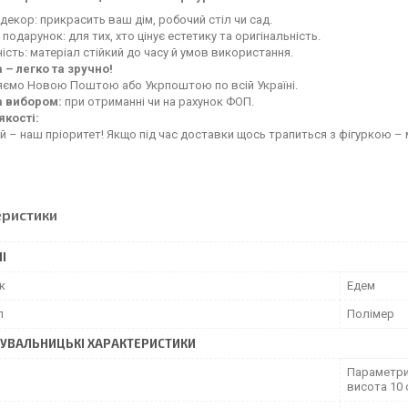
декор: прикрасить ваш дім, робочий стіл чи сад.
 подарунок: для тих, хто цінує естетику та оригінальність.
ість: матеріал стійкий до часу й умов використання.
 – легко та зручно!
яємо Новою Поштою або Укрпоштою по всій Україні.
а вибором:
при отриманні чи на рахунок ФОП.
якості:
й – наш пріоритет! Якщо під час доставки щось трапиться з фігуркою – 
еристики
І
к
Едем
л
Полімер
УВАЛЬНИЦЬКІ ХАРАКТЕРИСТИКИ
Параметри 
висота 10 