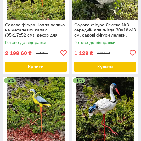
Садова фігура Чапля велика
Садова фігура Лелека №3
на металевих лапах
середній для гнізда 30×18×43
(95х17х52 см), декор для
см, садові фігури лелеки,
саду, садові фігури з
лелеки садові, садово
Готово до відправки
Готово до відправки
полістоуну
паркові скульптури лелеки,
2 199,60
1 128
₴
₴
2 340 ₴
1 200 ₴
Купити
Купити
–6%
–6%