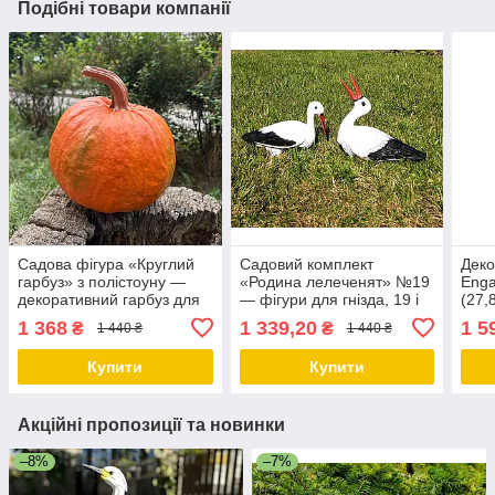
Подібні товари компанії
Садова фігура «Круглий
Садовий комплект
Деко
гарбуз» з полістоуну —
«Родина лелеченят» №19
Enga
декоративний гарбуз для
— фігури для гнізда, 19 і
(27,
саду, тераси та
29 см, полістоун
фігу
1 368
1 339,20
1 5
₴
₴
1 440 ₴
1 440 ₴
ландшафтного дизайну,
садо
висота 25 см
Купити
Купити
Акційні пропозиції та новинки
–8%
–7%