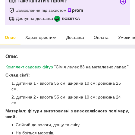
Що таке купити з Пром?
Замовлення під захистом
Доступна доставка
Опис
Характеристики
Доставка
Оплата
Умови п
Опис
Комплект садових фігур
"Сім'я лелек 83 на металевих лапах ”
Склад сім'ї:
дитинча 1 - висота 55 см; ширина 10 см; довжина 25
см.
дитинча 2 - висота 55 см; ширина 10 см; довжина 24
см.
Матеріал: фігури виготовлені з високоякісного полімеру,
який:
Стійкий до вологи, дощу та снігу.
Не боїться морозів.