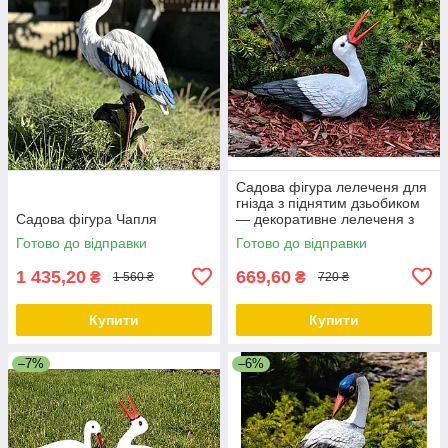
Садова фігура лелеченя для
гнізда з піднятим дзьобиком
Cадова фігура Чапля
— декоративне лелеченя з
полістоуну, 29×11×32 см
Готово до відправки
Готово до відправки
1 435,20
669,60
₴
₴
1 560 ₴
720 ₴
Купити
Купити
–7%
–6%