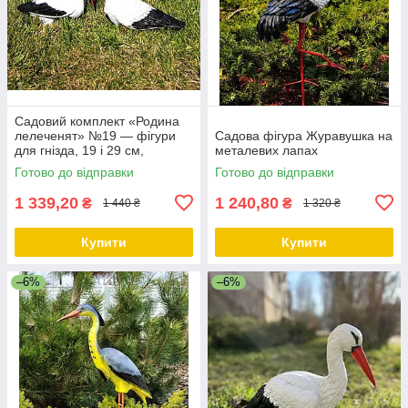
Садовий комплект «Родина
лелеченят» №19 — фігури
Садова фігура Журавушка на
для гнізда, 19 і 29 см,
металевих лапах
полістоун
Готово до відправки
Готово до відправки
1 339,20
1 240,80
₴
₴
1 440 ₴
1 320 ₴
Купити
Купити
–6%
–6%