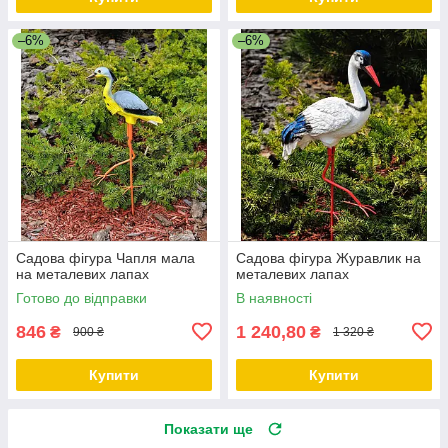
–6%
–6%
Садова фігура Чапля мала
Садова фігура Журавлик на
на металевих лапах
металевих лапах
Готово до відправки
В наявності
846
1 240,80
₴
₴
900 ₴
1 320 ₴
Купити
Купити
Показати ще