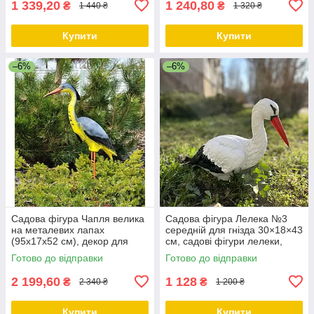
1 339,20
1 240,80
₴
₴
1 440 ₴
1 320 ₴
Купити
Купити
–6%
–6%
Садова фігура Чапля велика
Садова фігура Лелека №3
на металевих лапах
середній для гнізда 30×18×43
(95х17х52 см), декор для
см, садові фігури лелеки,
саду, садові фігури з
лелеки садові, садово
Готово до відправки
Готово до відправки
полістоуну
паркові скульптури лелеки,
2 199,60
1 128
₴
₴
2 340 ₴
1 200 ₴
Купити
Купити