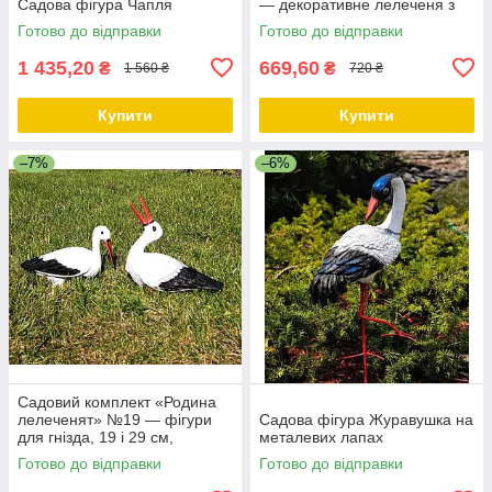
Cадова фігура Чапля
— декоративне лелеченя з
полістоуну, 29×11×32 см
Готово до відправки
Готово до відправки
1 435,20
669,60
₴
₴
1 560 ₴
720 ₴
Купити
Купити
–7%
–6%
Садовий комплект «Родина
лелеченят» №19 — фігури
Садова фігура Журавушка на
для гнізда, 19 і 29 см,
металевих лапах
полістоун
Готово до відправки
Готово до відправки