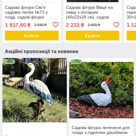
Садова фігура Сім'я
Садова фігура Вівця на
Садо
садових лелек №73 у
лавці з ліхтарем
сере
гнізді, садові фігури
(40х22х28 см), садові
30×1
лелеки, лелеки садові,
фігури з полістоуну,
фігу
1 917,60
2 232
1 1
₴
₴
2 040 ₴
2 400 ₴
садово паркові скульптури
садово-паркові фігури
садо
лелеки, лелеки для
скул
Купити
Купити
Акційні пропозиції та новинки
–8%
–7%
Садова фігура лелеченя для
гнізда з піднятим дзьобиком