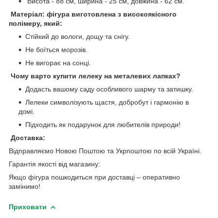
Висота - 88 см, ширина - 25 см, довжина - 62 см.
Матеріал: фігура виготовлена з високоякісного
полімеру, який:
Стійкий до вологи, дощу та снігу.
Не боїться морозів.
Не вигорає на сонці.
Чому варто купити лелеку на металевих лапках?
Додасть вашому саду особливого шарму та затишку.
Лелеки символізують щастя, добробут і гармонію в
домі.
Підходить як подарунок для любителів природи!
Доставка:
Відправляємо Новою Поштою та Укрпоштою по всій Україні.
Гарантія якості від магазину:
Якщо фігура пошкодиться при доставці – оперативно
замінимо!
Приховати