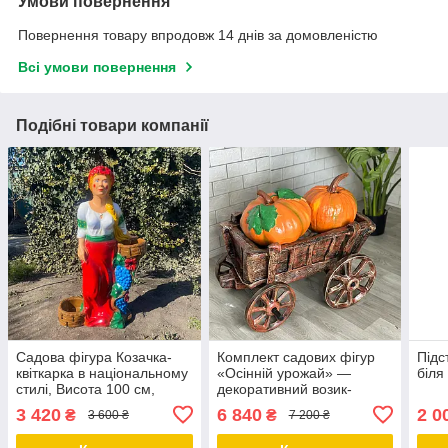
Умови повернення
Повернення товару впродовж 14 днів за домовленістю
Всі умови повернення
Подібні товари компанії
Садова фігура Козачка-
Комплект садових фігур
Підс
квіткарка в національному
«Осінній урожай» —
біля
стилі, Висота 100 см,
декоративний возик-
кашпо для квітів, полістоун
підставка та два
3 420
6 840
2 0
₴
₴
3 600 ₴
7 200 ₴
помаранчеві гарбузи з
полістоуну для саду і