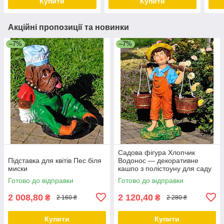
Купити
Купити
подвір’я
Акційні пропозиції та новинки
–7%
–7%
Садова фігура Хлопчик
Підставка для квітів Пес біля
Водонос — декоративне
миски
кашпо з полістоуну для саду
та дому, висота 55 см
Готово до відправки
Готово до відправки
2 008,80
2 120,40
₴
₴
2 160 ₴
2 280 ₴
Купити
Купити