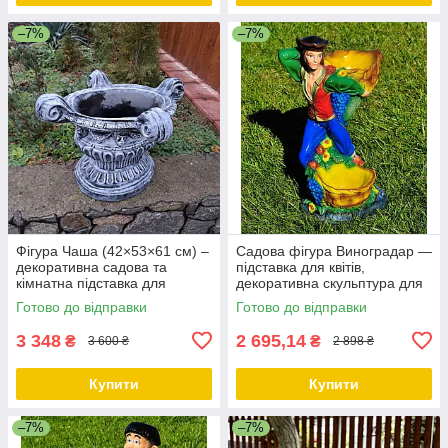
–7%
–7%
Фігура Чаша (42×53×61 см) –
Садова фігура Виноградар —
декоративна садова та
підставка для квітів,
кімнатна підставка для
декоративна скульптура для
вазонів з полістоуну,
саду, 64×30×24 см,
Готово до відправки
Готово до відправки
Підставка для квітів
полістоун, кашпо
3 348
2 695,14
₴
₴
3 600 ₴
2 898 ₴
Купити
Купити
–7%
–7%