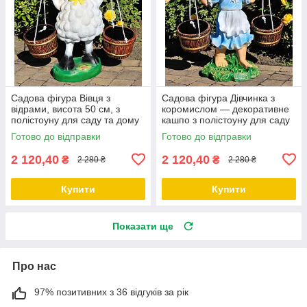
Садова фігура Вівця з
Садова фігура Дівчинка з
відрами, висота 50 см, з
коромислом — декоративне
полістоуну для саду та дому
кашпо з полістоуну для саду
та дому, висота 53 см
Готово до відправки
Готово до відправки
2 120,40
2 120,40
₴
₴
2 280 ₴
2 280 ₴
Купити
Купити
Показати ще
Про нас
97% позитивних з 36 відгуків за рік