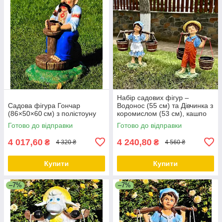
Набір садових фігур –
Садова фігура Гончар
Водонос (55 см) та Дівчинка з
(86×50×60 см) з полістоуну
коромислом (53 см), кашпо
Готово до відправки
Готово до відправки
4 017,60
4 240,80
₴
₴
4 320 ₴
4 560 ₴
Купити
Купити
–7%
–7%