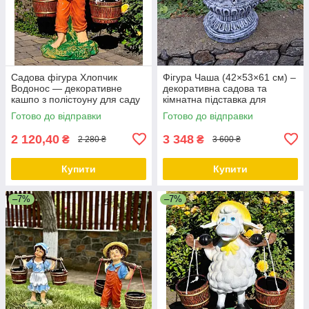
Садова фігура Хлопчик
Фігура Чаша (42×53×61 см) –
Водонос — декоративне
декоративна садова та
кашпо з полістоуну для саду
кімнатна підставка для
та дому, висота 55 см
вазонів з полістоуну,
Готово до відправки
Готово до відправки
Підставка для квітів
2 120,40
3 348
₴
₴
2 280 ₴
3 600 ₴
Купити
Купити
–7%
–7%