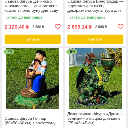
Садова фігура Дівчинка з
Садова фігура Виноградар —
коромислом — декоративне
підставка для квітів,
кашпо з полістоуну для саду
декоративна скульптура для
та дому, висота 53 см
саду, 64×30×24 см,
Готово до відправки
Готово до відправки
полістоун, кашпо
2 120,40
2 695,14
₴
₴
2 280 ₴
2 898 ₴
Купити
Купити
–7%
–6%
Декоративна фігура «Дракон
Садова фігура Гончар
великий» з місцем для квітів
(86×50×60 см) з полістоуну
(75×42×45 см)