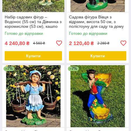
Набір садових фігур –
Садова фігура Вівця з
Водонос (55 см) та Дівчинка з
відрами, висота 50 см, з
коромислом (53 см), кашпо
полістоуну для саду та дому
Готово до відправки
Готово до відправки
4 240,80
2 120,40
₴
₴
4 560 ₴
2 280 ₴
Купити
Купити
–7%
–7%