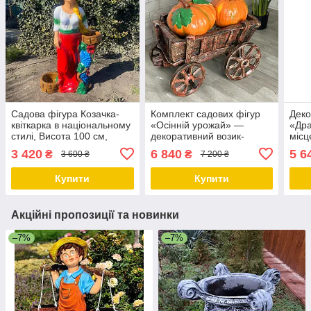
Садова фігура Козачка-
Комплект садових фігур
Деко
квіткарка в національному
«Осінній урожай» —
«Дра
стилі, Висота 100 см,
декоративний возик-
місц
кашпо для квітів, полістоун
підставка та два
(75×
3 420
6 840
5 6
₴
₴
3 600 ₴
7 200 ₴
помаранчеві гарбузи з
полістоуну для саду і
Купити
Купити
подвір’я
Акційні пропозиції та новинки
–7%
–7%