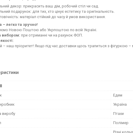
ьний декор: прикрасить ваш дім, робочий стіл чи сад.
льний подарунок: для тих, хто цінує естетику та оригінальність.
овічність: матеріал стійкий до часу й умов використання.
 – легко та зручно!
яємо Новою Поштою або Укрпоштою по всій Україні.
а вибором:
при отриманні чи на рахунок ФОП.
якості:
й – наш пріоритет! Якщо під час доставки щось трапиться з фігуркою – 
еристики
І
к
Едем
виробник
Україна
а виробу
Птахи
л
Полімер
Різні коль