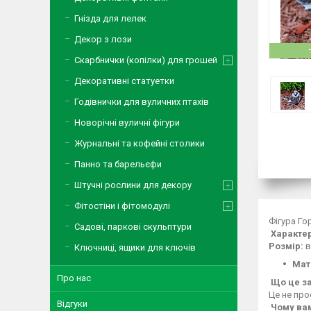
Гнізда для лелек
Декор з лози
Скарбнички (копілки) для грошей
Декоративні статуетки
Годівнички для вуличних птахів
Новорічні вуличні фігури
Журнальні та кофейні столики
Панно та барельєфи
Штучні рослини для декору
Фітостіни і фітомодулі
Фігура Го
Садові, паркові скульптури
Характер
Розмір:
в
Ключниці, ящики для ключів
Мат
Про нас
Що це за
Це не про
Відгуки
Чому вам