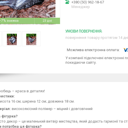
+380 (50) 962-18-67
Менеджер
–7%
23 дні
повернення товару протягом 14 дн
У компанії підключені електронні п
покидаючи сайту.
робець – краса в деталях!
истики:
исота 16 см; ширина 12 см; довжина 18 см.
еріал:
високоякісний полімер – міцний і довговічний
 фігурка?
сто декор – це маленький витвір мистецтва, який додасть гармонії та 
 потрібна ця фігурка?