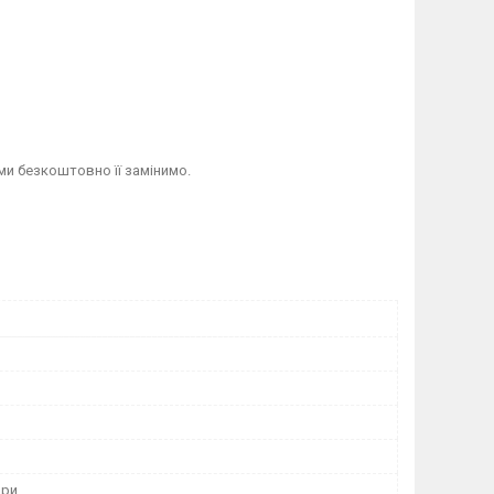
ми безкоштовно її замінимо.
ори