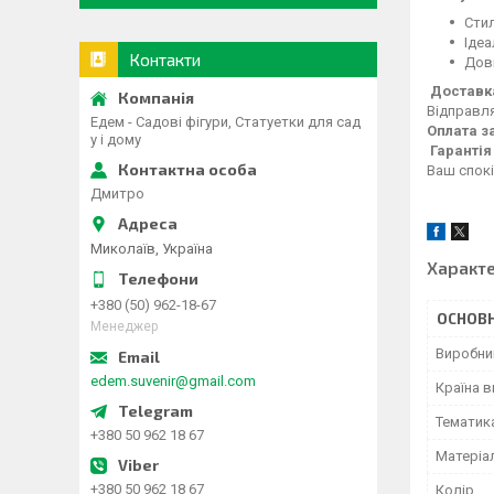
Стил
Ідеа
Контакти
Довг
Доставка
Відправл
Едем - Садові фігури, Статуетки для сад
Оплата з
у і дому
Гарантія 
Ваш спокі
Дмитро
Миколаїв, Україна
Характ
+380 (50) 962-18-67
ОСНОВН
Менеджер
Виробни
edem.suvenir@gmail.com
Країна 
Тематик
+380 50 962 18 67
Матеріа
+380 50 962 18 67
Колір