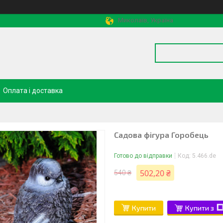
Миколаїв, Україна
Оплата і доставка
Садова фігура Горобець
Готово до відправки
Код:
5.466.de
502,20 ₴
540 ₴
Купити
Купити з