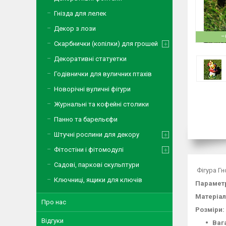
Гнізда для лелек
Декор з лози
–
Скарбнички (копілки) для грошей
Декоративні статуетки
Годівнички для вуличних птахів
Новорічні вуличні фігури
Журнальні та кофейні столики
Панно та барельєфи
Штучні рослини для декору
Фітостіни і фітомодулі
Садові, паркові скульптури
‍ Фігура 
Ключниці, ящики для ключів
Параметр
Матеріал
Про нас
Розміри:
Відгуки
Ваг