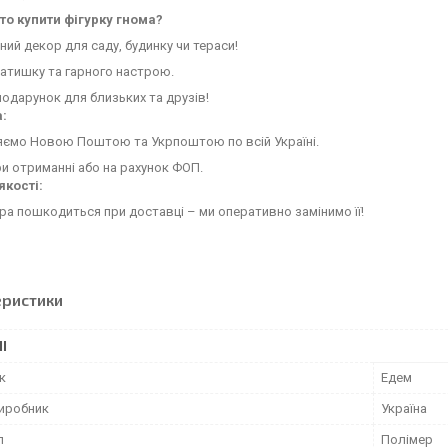
то купити фігурку гнома?
ний декор для саду, будинку чи тераси!
затишку та гарного настрою.
одарунок для близьких та друзів!
:
яємо Новою Поштою та Укрпоштою по всій Україні.
и отриманні або на рахунок ФОП.
якості:
ра пошкодиться при доставці – ми оперативно замінимо її!
еристики
І
к
Едем
виробник
Україна
л
Полімер