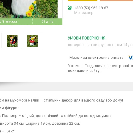
+380 (50) 962-18-67
Менеджер
6%
39 днів
повернення товару протягом 14 дн
У компанії підключені електронні п
покидаючи сайту.
Гном на мухоморі малий – стильний декор для вашого саду або дому!
и фігури:
:
Полімер – міцний, довговічний та стійкий до погодних умов.
висота 34 см, ширина 19 см, довжина 22 см.
а -
1,4 кг