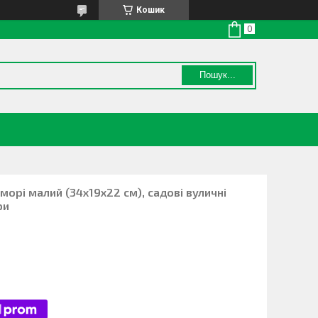
Кошик
Пошук...
морі малий (34х19х22 см), садові вуличні
ри