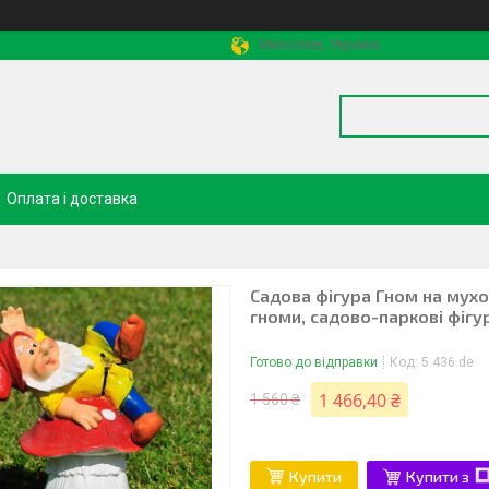
Миколаїв, Україна
Оплата і доставка
Садова фігура Гном на мухо
гноми, садово-паркові фігу
Готово до відправки
Код:
5.436.de
1 466,40 ₴
1 560 ₴
Купити
Купити з