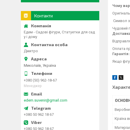
Чому вар
Оригіналь
Контакти
‍ Символ 
Чудовий п
Едем - Садові фігури, Статуетки для сад
Доставка
у і дому
Відправл
Оплата пр
Дмитро
Гарантія 
Якщо фігу
Миколаїв, Україна
+380 (50) 962-18-67
Менеджер
Характ
edem.suvenir@gmail.com
ОСНОВН
Виробни
+380 50 962 18 67
Країна 
Матеріа
+380 50 962 18 67