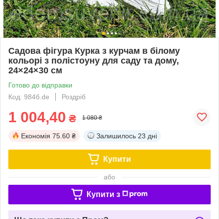
Садова фігура Курка з курчам в білому
кольорі з полістоуну для саду та дому,
24×24×30 см
Готово до відправки
Код: 984б.de
Роздріб
1 004,40
₴
1 080 ₴
Економія
75.60 ₴
Залишилось
23 дні
Купити
або
Купити з