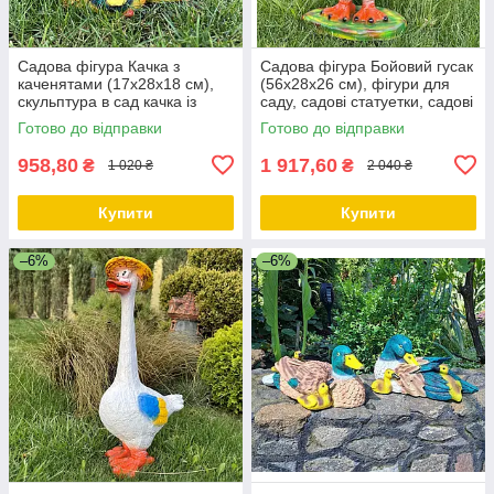
Садова фігура Качка з
Садова фігура Бойовий гусак
каченятами (17х28х18 см),
(56х28х26 см), фігури для
скульптура в сад качка із
саду, садові статуетки, садові
полістоуну садово-паркові
фігури з полістоуну
Готово до відправки
Готово до відправки
фігури
958,80
1 917,60
₴
₴
1 020 ₴
2 040 ₴
Купити
Купити
–6%
–6%