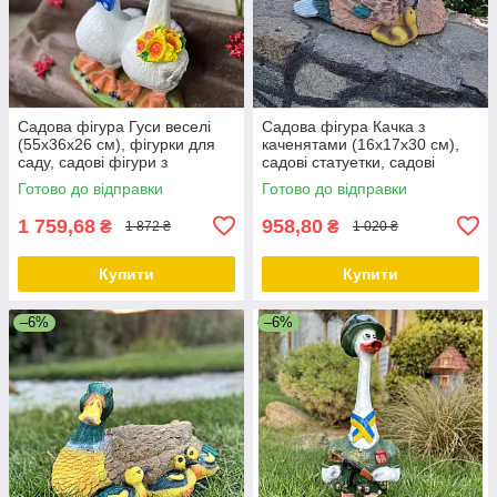
Садова фігура Гуси веселі
Садова фігура Качка з
(55х36х26 см), фігурки для
каченятами (16х17х30 см),
саду, садові фігури з
садові статуетки, садові
полістоуну, садово-паркові
фігури з полістоуну
Готово до відправки
Готово до відправки
фігури
1 759,68
958,80
₴
₴
1 872 ₴
1 020 ₴
Купити
Купити
–6%
–6%