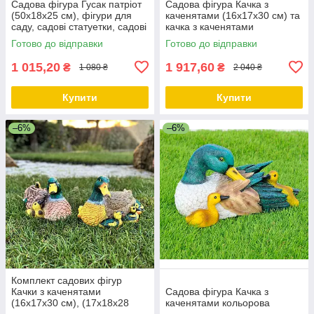
Садова фігура Гусак патріот
Садова фігура Качка з
(50х18х25 см), фігури для
каченятами (16х17х30 см) та
саду, садові статуетки, садові
качка з каченятами
фігури з полістоуну
кольорова (16х17х30 см),
Готово до відправки
Готово до відправки
фігури садові, фігури для
саду,
1 015,20
1 917,60
₴
₴
1 080 ₴
2 040 ₴
Купити
Купити
–6%
–6%
Комплект садових фігур
Качки з каченятами
Садова фігура Качка з
(16х17х30 см), (17х18х28
каченятами кольорова
см), фігури садові, фігури