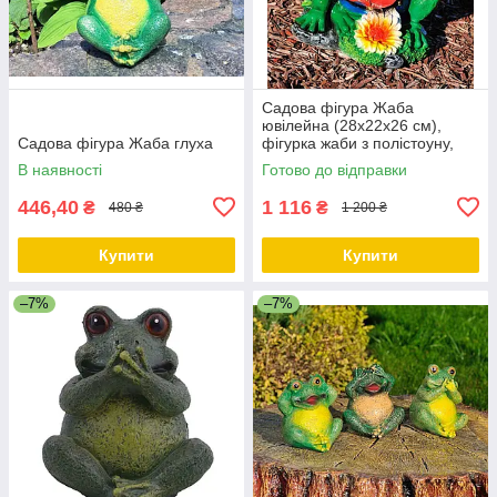
Садова фігура Жаба
ювілейна (28х22х26 см),
Садова фігура Жаба глуха
фігурка жаби з полістоуну,
садові статуетки, садово-
В наявності
Готово до відправки
паркові фігури
446,40
1 116
₴
₴
480 ₴
1 200 ₴
Купити
Купити
–7%
–7%