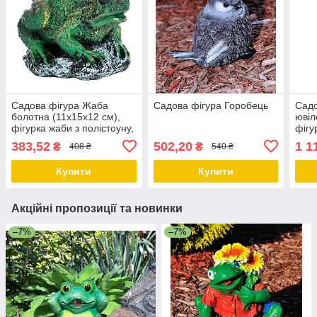
Садова фігура Жаба
Садова фігура Горобець
Садо
болотна (11х15х12 см),
ювіл
фігурка жаби з полістоуну,
фігу
садові статуетки, садово-
садо
383,52
502,20
1 1
₴
₴
408 ₴
540 ₴
паркові фігури
парк
Купити
Купити
Акційні пропозиції та новинки
–7%
–7%