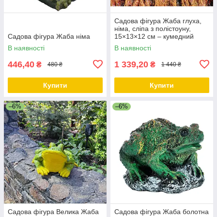
Садова фігура Жаба глуха,
німа, сліпа з полістоуну,
Садова фігура Жаба німа
15×13×12 см – кумедний
декор для саду та тераси
В наявності
В наявності
446,40
1 339,20
₴
₴
480 ₴
1 440 ₴
Купити
Купити
–6%
–6%
Садова фігура Велика Жаба
Садова фігура Жаба болотна