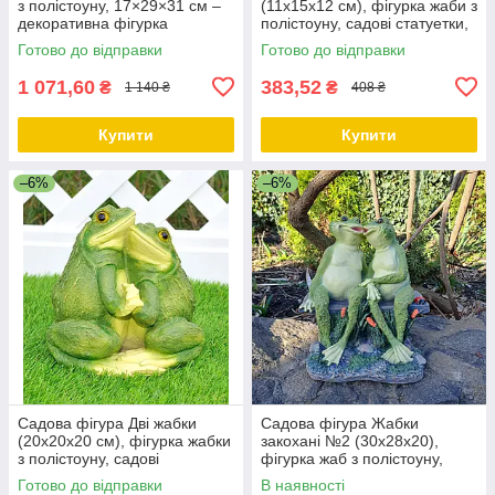
з полістоуну, 17×29×31 см –
(11х15х12 см), фігурка жаби з
декоративна фігурка
полістоуну, садові статуетки,
садово-паркові фігури
Готово до відправки
Готово до відправки
1 071,60
383,52
₴
₴
1 140 ₴
408 ₴
Купити
Купити
–6%
–6%
Садова фігура Дві жабки
Садова фігура Жабки
(20х20х20 см), фігурка жабки
закохані №2 (30х28х20),
з полістоуну, садові
фігурка жаб з полістоуну,
статуетки, садово-паркові
декоративні фігурки для саду
Готово до відправки
В наявності
фігури