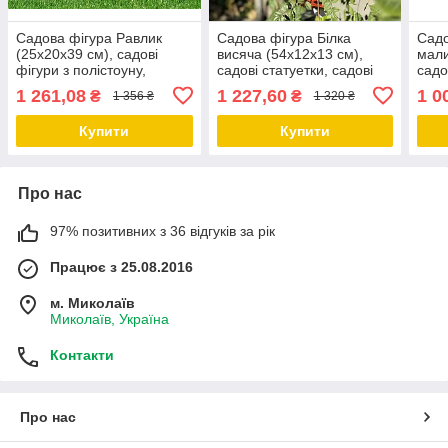
Садова фігура Равлик
Садова фігура Білка
Садо
(25х20х39 см), садові
висяча (54х12х13 см),
мали
фігури з полістоуну,
садові статуетки, садові
садо
садово-паркові фігури
фігури з полістоуну,
садо
1 261,08
1 227,60
1 0
₴
₴
1 356 ₴
1 320 ₴
садово-паркові фігури
Купити
Купити
Про нас
97% позитивних з 36 відгуків за рік
Працює з 25.08.2016
м. Миколаїв
Миколаїв, Україна
Контакти
Про нас