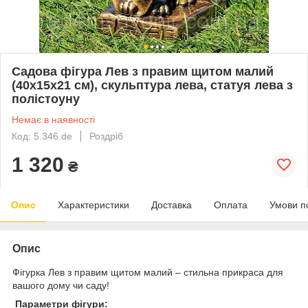
Садова фігура Лев з правим щитом малий
(40х15х21 см), скульптура лева, статуя лева з
полістоуну
Немає в наявності
Код: 5.346.de
Роздріб
1 320
₴
Опис
Характеристики
Доставка
Оплата
Умови п
Опис
Фігурка Лев з правим щитом малий – стильна прикраса для
вашого дому чи саду!
Параметри фігури: