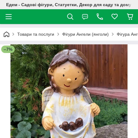
Едем - Садові фігури, Статуетки, Декор для саду та дому
Товари та послуги
Фігури Ангели (янголи)
Фігура Анг
–7%