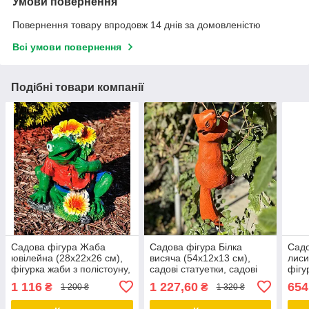
Умови повернення
Повернення товару впродовж 14 днів за домовленістю
Всі умови повернення
Подібні товари компанії
Садова фігура Жаба
Садова фігура Білка
Садо
ювілейна (28х22х26 см),
висяча (54х12х13 см),
лиси
фігурка жаби з полістоуну,
садові статуетки, садові
фігу
садові статуетки, садово-
фігури з полістоуну,
садо
1 116
1 227,60
654
₴
₴
1 200 ₴
1 320 ₴
паркові фігури
садово-паркові фігури
фігу