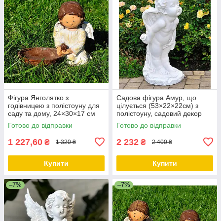
Фігура Янголятко з
Садова фігура Амур, що
годівницею з полістоуну для
цілується (53×22×22см) з
саду та дому, 24×30×17 см
полістоуну, садовий декор
для дому
Готово до відправки
Готово до відправки
1 227,60
2 232
₴
₴
1 320 ₴
2 400 ₴
Купити
Купити
–7%
–7%