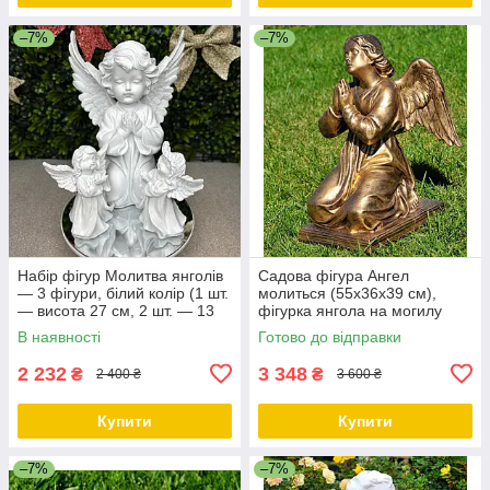
–7%
–7%
Набір фігур Молитва янголів
Садова фігура Ангел
— 3 фігури, білий колір (1 шт.
молиться (55х36х39 см),
— висота 27 см, 2 шт. — 13
фігурка янгола на могилу
см), полістоун
В наявності
Готово до відправки
2 232
3 348
₴
₴
2 400 ₴
3 600 ₴
Купити
Купити
–7%
–7%