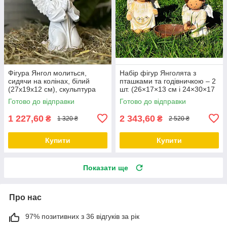
Фігура Янгол молиться,
Набір фігур Янголята з
сидячи на колінах, білий
пташками та годівничкою – 2
(27х19х12 см), скульптура
шт. (26×17×13 см і 24×30×17
ангела на могилу, фігура
см), садовий декор
Готово до відправки
Готово до відправки
янгола
1 227,60
2 343,60
₴
₴
1 320 ₴
2 520 ₴
Купити
Купити
Показати ще
Про нас
97% позитивних з 36 відгуків за рік