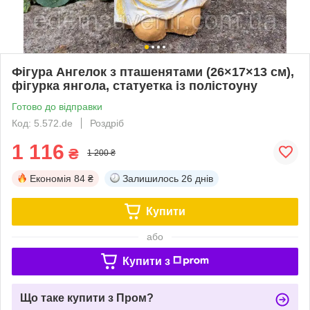
Фігура Ангелок з пташенятами (26×17×13 см),
фігурка янгола, статуетка із полістоуну
Готово до відправки
Код: 5.572.de
Роздріб
1 116
₴
1 200 ₴
Економія
84 ₴
Залишилось
26 днів
Купити
або
Купити з
Що таке купити з Пром?