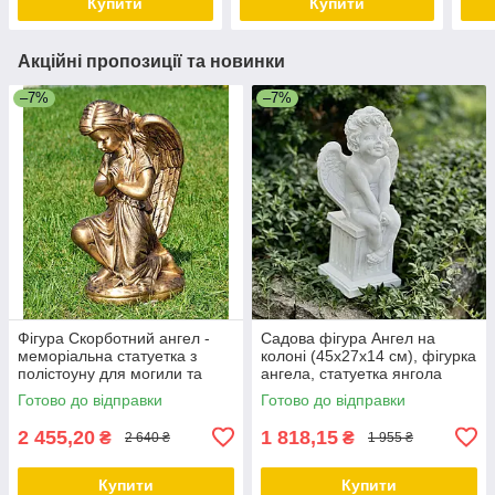
Купити
Купити
Акційні пропозиції та новинки
–7%
–7%
Фігура Скорботний ангел -
Садова фігура Ангел на
меморіальна статуетка з
колоні (45х27х14 см), фігурка
полістоуну для могили та
ангела, статуетка янгола
пам'ятника, бронзовий колір,
Готово до відправки
Готово до відправки
50×25×30 см
2 455,20
1 818,15
₴
₴
2 640 ₴
1 955 ₴
Купити
Купити