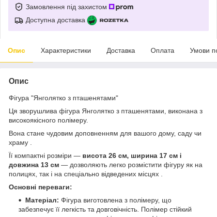
Замовлення під захистом
Доступна доставка
Опис
Характеристики
Доставка
Оплата
Умови п
Опис
Фігура "Янголятко з пташенятами"
Ця зворушлива фігура Янголятко з пташенятами, виконана з
високоякісного полімеру.
Вона стане чудовим доповненням для вашого дому, саду чи
храму .
Її компактні розміри —
висота 26 см, ширина 17 см і
довжина 13 см
— дозволяють легко розмістити фігуру як на
полицях, так і на спеціально відведених місцях .
Основні переваги:
Матеріал:
Фігура виготовлена з полімеру, що
забезпечує її легкість та довговічність. Полімер стійкий