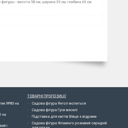
фигуры - висота 58 см; ширина 35 см; глибина 65 см.
ТОВАРНІ ПРОПОЗИЦІЇ
елек №83 на
Садова фігура Янгол молиться
Садова фігура Гуси веселі
1 на
Підставка для квітів Вівця з відрами
Садова фігура Фламінго рожевий середній
вий і
для гнізда