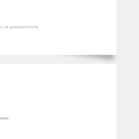
ів
за домовленістю
вкою.