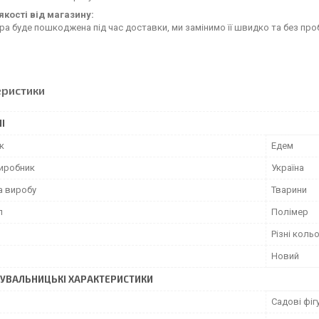
якості від магазину:
ра буде пошкоджена під час доставки, ми замінимо її швидко та без пр
еристики
І
к
Едем
виробник
Україна
а виробу
Тварини
л
Полімер
Різні коль
Новий
УВАЛЬНИЦЬКІ ХАРАКТЕРИСТИКИ
Садові фіг