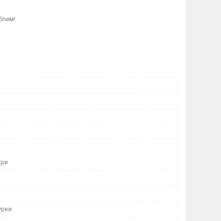
облем!
ори
урки