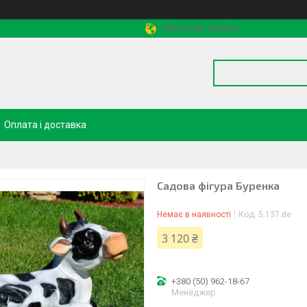
Миколаїв, Україна
Оплата і доставка
Садова фігура Буренка
Немає в наявності
Код:
5.137.de
3 120 ₴
+380 (50) 962-18-67
Менеджер