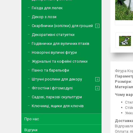
Гнізда для лелек
Декор з лози
Скарбнички (копілки) для грошей
Декоративні статуетки
Годівнички для вуличних птахів
Новорічні вуличні фігури
Журнальні та кофейні столики
Панно та барельєфи
Фігура Ко
Параметр
Штучні рослини для декору
Розміри:
Матеріал
Фітостіни і фітомодулі
Чому вар
Садові, паркові скульптури
Стил
Ключниці, ящики для ключів
Стій
Унік
Про нас
Доставка
Відправл
Відгуки
Оплата: п