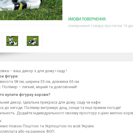
повернення товару протягом 14 дн
рівка – ваш декор з для дому і саду !
и фігури:
висота 58 см, ширина 35 см, довжина 65 см.
:
Полімер – легкий, міцний та довговічний!
то купити фігурку корови?
ьний декор. Ідеальна прикраса для дому, саду чи кафе.
ка до негоди. Полімер витримує дощ, сонце та інші примхи погоди!
альність. Додайте індивідуальності своєму простору з цією милою корі
:
яємо Новою Поштою та Укрпоштою по всій Україні.
ісляплата або на рахунок ФОП.