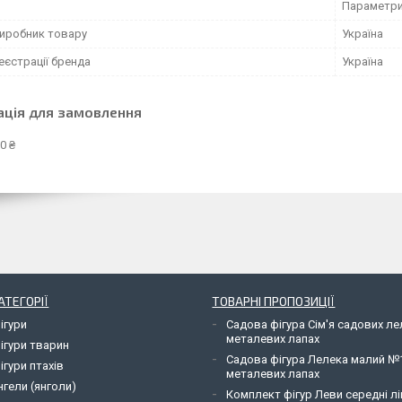
Параметри 
виробник товару
Україна
еєстрації бренда
Україна
ація для замовлення
0 ₴
АТЕГОРІЇ
ТОВАРНІ ПРОПОЗИЦІЇ
ігури
Садова фігура Сім'я садових л
металевих лапах
ігури тварин
Садова фігура Лелека малий №
ігури птахів
металевих лапах
нгели (янголи)
Комплект фігур Леви середні лі