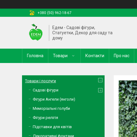
+380 (50) 962-18-67
Едем - Садові фігури,
Статуетки, Декор для саду та
дому
Головна
Товари
Контакти
Про нас
Товари і послуги
Садові фігури
Фігури Ангели (янголи)
Меморіальні голуби
Фігури релігія
Підставки для квітів
Декоративні фонтани