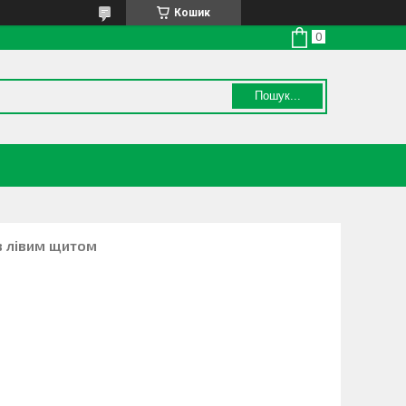
Кошик
Пошук...
з лівим щитом