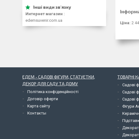
Інформ
Интернет магазин
edemsuvenir.com.ua
Ціна:
2 44
ЕДЕМ - САДОВІ ФІГУРИ, СТАТУЕТКИ,
ТОВАРНІ К
ДЕКОР ДЛЯ САДУ ТА ДОМУ
Садові ф
Політика конфіденційності
Садові ф
Договір оферти
Садові ф
Карта сайту
Фігури А
Контакты
Керамічн
Підставк
Декорат
Декорат