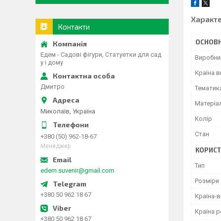
Характ
Контакти
ОСНОВН
Едем - Садові фігури, Статуетки для сад
Виробни
у і дому
Країна 
Дмитро
Тематик
Матеріа
Миколаїв, Україна
Колір
Стан
+380 (50) 962-18-67
Менеджер
КОРИСТ
Тип
edem.suvenir@gmail.com
Розміри
+380 50 962 18 67
Країна-
Країна р
+380 50 962 18 67