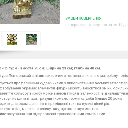
повернення товару протягом 14 дн
и фігури - висота 70 см; ширина 23 см; глибина 40 см.
гура Лев великий з лівим щитом виготовлена з якісного матеріалу поліс
бується професійними художниками з використанням чеських атмосферо
фарбування окремих елементів фігури можуть вноситися зміни, оскільк
ийняття кольору виробу може змінюватися в залежності від налаштуван
стоун не їдять птахи, гризуни і комахи, термін служби більше 20 років.
одить для розміщення як в приміщенні так і на вулиці цілий рік.
ри пустотілі, мають невелику вагу, що полегшує монтаж.
йне пакування при відправленні транспортними компаніями.