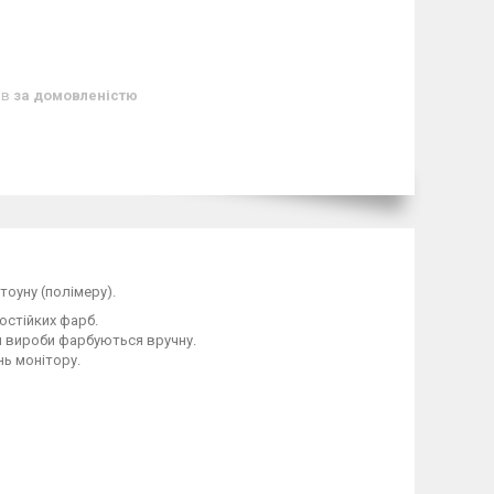
ів
за домовленістю
тоуну (полімеру).
стійких фарб.
и вироби фарбуються вручну.
ь монітору.