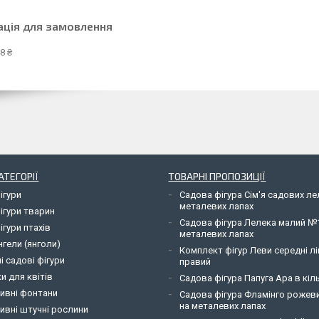
ація для замовлення
8 ₴
АТЕГОРІЇ
ТОВАРНІ ПРОПОЗИЦІЇ
ігури
Садова фігура Сім'я садових л
металевих лапах
ігури тварин
Садова фігура Лелека малий №
ігури птахів
металевих лапах
нгели (янголи)
Комплект фігур Леви середні лі
і садові фігури
правий
и для квітів
Садова фігура Папуга Ара в кіль
ивні фонтани
Садова фігура Фламінго рожев
на металевих лапах
ивні штучні рослини