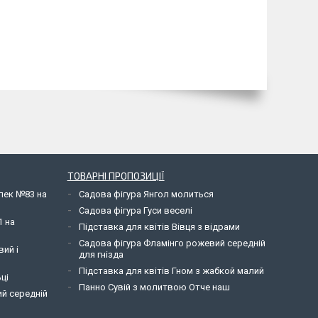
ТОВАРНІ ПРОПОЗИЦІЇ
елек №83 на
Садова фігура Янгол молиться
Садова фігура Гуси веселі
1 на
Підставка для квітів Вівця з відрами
Садова фігура Фламінго рожевий середній
вий і
для гнізда
Підставка для квітів Гном з жабкой малий
ці
Панно Сувій з молитвою Отче наш
ий середній