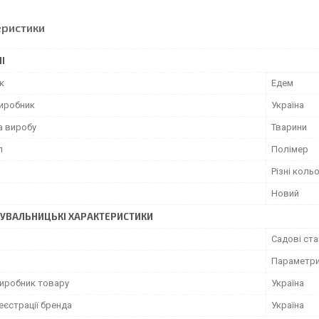
еристики
І
к
Едем
виробник
Україна
а виробу
Тварини
л
Полімер
Різні коль
Новий
УВАЛЬНИЦЬКІ ХАРАКТЕРИСТИКИ
Садові ст
Параметри 
виробник товару
Україна
еєстрації бренда
Україна