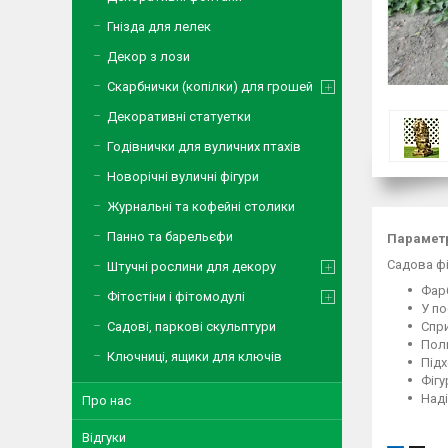
Гнізда для лелек
Декор з лози
Скарбнички (копілки) для грошей
Декоративні статуетки
Годівнички для вуличних птахів
Новорічні вуличні фігури
Журнальні та кофейні столики
Панно та барельєфи
Параметр
Cадова фі
Штучні рослини для декору
Фар
Фітостіни і фітомодулі
У по
Садові, паркові скульптури
Спр
Поли
Ключниці, ящики для ключів
Підх
Фігу
Наді
Про нас
Відгуки