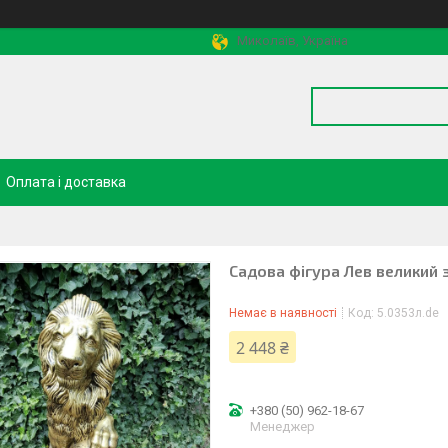
Миколаїв, Україна
Оплата і доставка
Садова фігура Лев великий 
Немає в наявності
Код:
5.0353л.de
2 448 ₴
+380 (50) 962-18-67
Менеджер