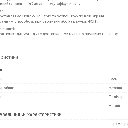
ний елемент: підійде для дому, офісу чи саду .
а:
оставляємо Новою Поштою та Укрпоштою по всій Україні .
зручним способом:
при отриманні або на рахунок ФОП .
я якості:
ра пошкодиться під час доставки – ми миттєво замінимо її на нову!
еристики
І
к
Едем
виробник
Україна
л
Полімер
Новий
УВАЛЬНИЦЬКІ ХАРАКТЕРИСТИКИ
Параметри 