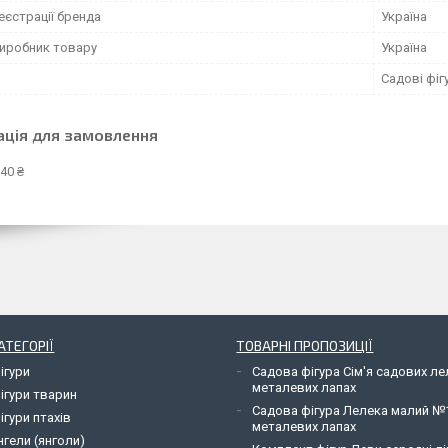
еєстрації бренда
Україна
виробник товару
Україна
Садові фіг
ація для замовлення
40 ₴
АТЕГОРІЇ
ТОВАРНІ ПРОПОЗИЦІЇ
ігури
Садова фігура Сім'я садових л
металевих лапах
ігури тварин
Садова фігура Лелека малий №
ігури птахів
металевих лапах
нгели (янголи)