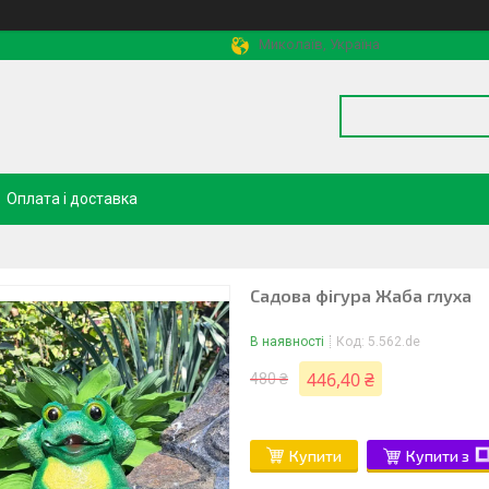
Миколаїв, Україна
Оплата і доставка
Садова фігура Жаба глуха
В наявності
Код:
5.562.de
446,40 ₴
480 ₴
Купити
Купити з