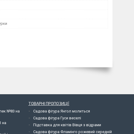
урки
ТОВАРНІ ПРОПОЗИЦІЇ
елек №83 на
Садова фігура Янгол молиться
Садова фігура Гуси веселі
1 на
Підставка для квітів Вівця з відрами
Садова фігура Фламінго рожевий середній