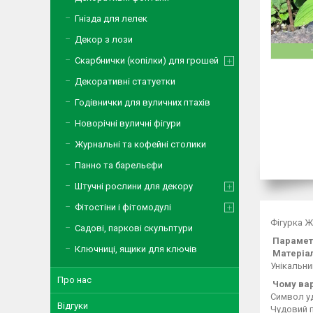
Гнізда для лелек
Декор з лози
Скарбнички (копілки) для грошей
Декоративні статуетки
Годівнички для вуличних птахів
Новорічні вуличні фігури
Журнальні та кофейні столики
Панно та барельєфи
Штучні рослини для декору
Фітостіни і фітомодулі
Фігурка Ж
Садові, паркові скульптури
Параметр
Ключниці, ящики для ключів
Матеріал
Унікальни
Про нас
Чому вар
Символ уд
Відгуки
Чудовий п