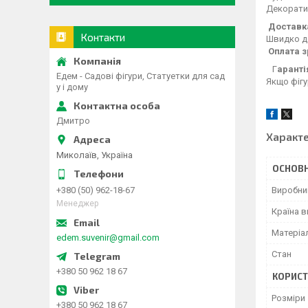
Декоратив
Доставк
Контакти
Швидко д
Оплата 
Г
аранті
Едем - Садові фігури, Статуетки для сад
Якщо фігу
у і дому
Дмитро
Характ
Миколаїв, Україна
ОСНОВН
Виробни
+380 (50) 962-18-67
Менеджер
Країна 
Матеріа
edem.suvenir@gmail.com
Стан
+380 50 962 18 67
КОРИСТ
Розміри
+380 50 962 18 67