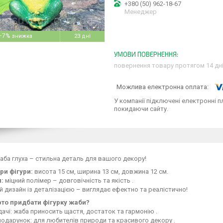
+380 (50) 962-18-67
Менеджер
–7%
23 дні
повернення товару протягом 14 дн
У компанії підключені електронні п
покидаючи сайту.
аба глуха – стильна деталь для вашого декору!
и фігури:
висота 15 см, ширина 13 см, довжина 12 см.
:
міцний полімер – довговічність та якість .
й дизайн із деталізацією – виглядає ефектно та реалістично!
то придбати фігурку жаби?
ачі: жаба приносить щастя, достаток та гармонію .
одарунок: для любителів природи та красивого декору .