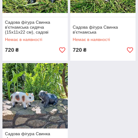
Садова фігура Свинка
в'єтнамська сидяча
Садова фігура Свинка
(15х11х22 см), садові
в'єтнамська
статуетки, садові фігури з
Немає в наявності
Немає в наявності
полістоуну, фігурки в сад
720
720
₴
₴
Садова фігура Свинка