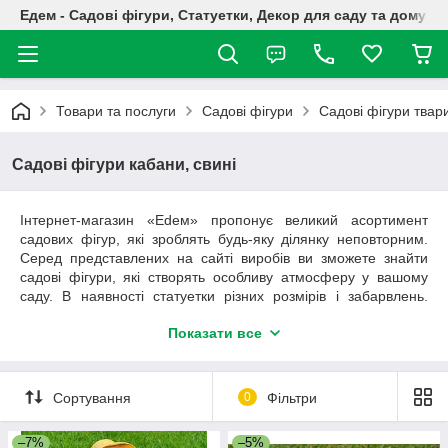
Едем - Садові фігури, Статуетки, Декор для саду та дому
Товари та послуги
Садові фігури
Садові фігури твар
Садові фігури кабани, свині
Інтернет-магазин «Edeм» пропонує великий асортимент
садових фігур, які зроблять будь-яку ділянку неповторним.
Серед представлених на сайті виробів ви зможете знайти
садові фігури, які створять особливу атмосферу у вашому
саду. В наявності статуетки різних розмірів і забарвлень.
Гарантуємо високу якість продукції, демократичні ціни і
Показати все
бездоганний сервіс.
Сортування
0
Фільтри
–7%
–5%