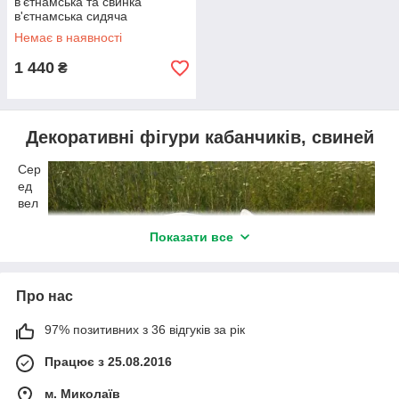
в'єтнамська та свинка
в'єтнамська сидяча
Немає в наявності
1 440
₴
Декоративні фігури кабанчиків, свиней
Сер
ед
вел
иче
зног
Показати все
о
асо
рти
Про нас
мен
ту
97% позитивних з 36 відгуків за рік
на
наш
Працює з 25.08.2016
ому
сай
м. Миколаїв