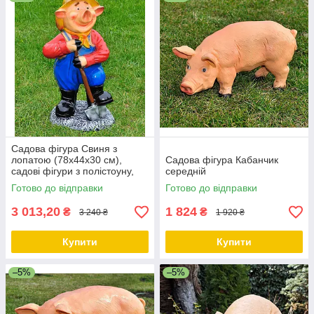
Садова фігура Свиня з
лопатою (78х44х30 см),
Садова фігура Кабанчик
садові фігури з полістоуну,
середній
садово-паркові фігури
Готово до відправки
Готово до відправки
3 013,20
1 824
₴
₴
3 240 ₴
1 920 ₴
Купити
Купити
–5%
–5%