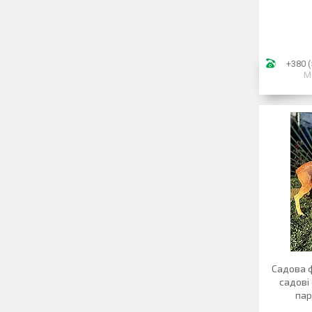
+380 (
М
Садова ф
садові 
пар