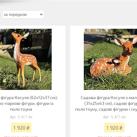
фігура Косуля (62х12х37 см),
Садова фігура Косуля з ма
о-паркові фігури, фігури із
(31х25х43 см), садові фігу
полістоуна
полістоуну, садові фігурки і с
5.417.de
5.477.de
1 920 ₴
1 920 ₴