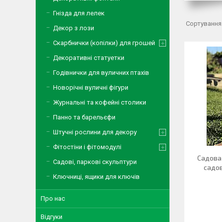
Гнізда для лелек
Декор з лози
Скарбнички (копілки) для грошей
Декоративні статуетки
Годівнички для вуличних птахів
Новорічні вуличні фігури
Журнальні та кофейні столики
Панно та барельєфи
Штучні рослини для декору
Фітостіни і фітомодулі
Садова 
Садові, паркові скульптури
садов
Ключниці, ящики для ключів
Про нас
Відгуки