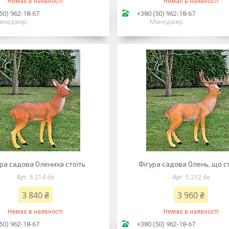
Немає в наявності
Немає в наявності
50) 962-18-67
+380 (50) 962-18-67
енеджер
Менеджер
ра садова Олениха стоїть
Фігура садова Олень, що с
5.214.de
5.212.de
3 840 ₴
3 960 ₴
Немає в наявності
Немає в наявності
50) 962-18-67
+380 (50) 962-18-67