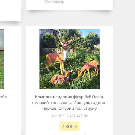
Менеджер
тоїть
Комплект садових фігур №6 Олень
великий з рогами та 2 косулі, садово-
паркові фігури з полістоуну
5.212-421-477.de
7 800 ₴