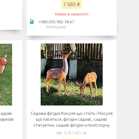
7 680 ₴
Немає в наявності
+380 (50) 962-18-67
Менеджер
садові
Садова фігура Косуля що стоїть і Косуля
паркові
що пасеться, фігури садові,, садові
статуетки, садові фігури з полістоуну
5.417-421.de