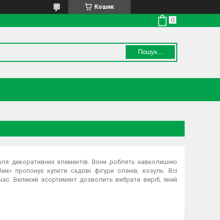
Кошик
Пошук...
івля декоративних елементів. Вони роблять навколишню
eм» пропонує купити садові фігури оленів, козуль. Всі
час. Великий асортимент дозволить вибрати виріб, який