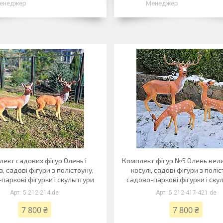
енеджер
Менеджер
ект садових фігур Олень і
Комплект фігур №5 Олень вели
, садові фігури з полістоуну,
косулі, садові фігури з поліс
паркові фігурки і скульптури
садово-паркові фігурки і ску
5.212-214.de
5.212-417-421.de
7 800 ₴
7 800 ₴