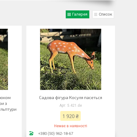
Галерея
Список
люком
Садова фігура Косуля пасеться
ри з
5.421.de
кульптури
1 920 ₴
Немає в наявності
+380 (50) 962-18-67