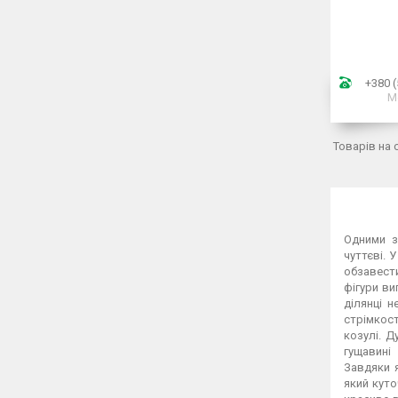
+380 (
М
Одними з
чуттєві. 
обзавест
фігури ви
ділянці 
стрімкост
козулі. 
гущавині
Завдяки 
який куто