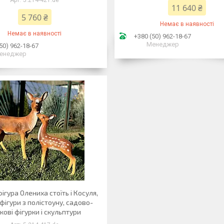
5.214-421.de
11 640 ₴
5 760 ₴
Немає в наявності
Немає в наявності
+380 (50) 962-18-67
Менеджер
50) 962-18-67
енеджер
ігура Олениха стоїть і Косуля,
фігури з полістоуну, садово-
кові фігурки і скульптури