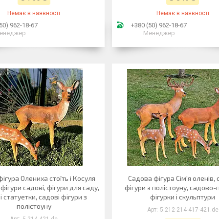
Немає в наявності
Немає в наявності
50) 962-18-67
+380 (50) 962-18-67
енеджер
Менеджер
ігура Олениха стоїть і Косуля
Садова фігура Сім'я оленів, 
 фігури садові, фігури для саду,
фігури з полістоуну, садово-
і статуетки, садові фігури з
фігурки і скульптури
полістоуну
5.212-214-417-421.de