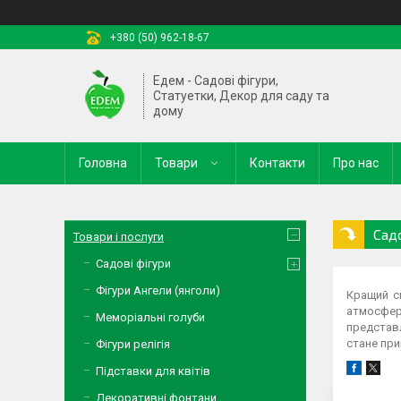
+380 (50) 962-18-67
Едем - Садові фігури,
Статуетки, Декор для саду та
дому
Головна
Товари
Контакти
Про нас
Садо
Товари і послуги
Садові фігури
Фігури Ангели (янголи)
Кращий с
атмосфер
Меморіальні голуби
представ
стане пр
Фігури релігія
Підставки для квітів
Декоративні фонтани