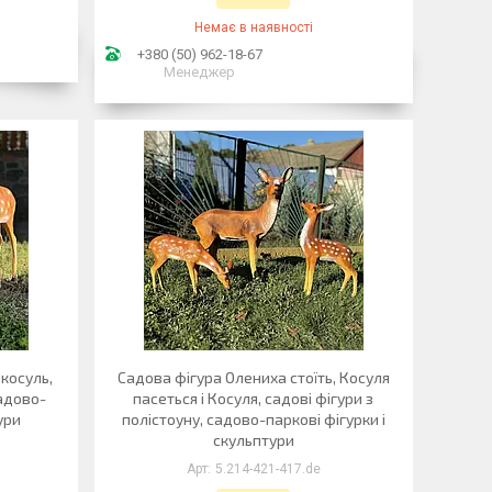
Немає в наявності
+380 (50) 962-18-67
Менеджер
 косуль,
Садова фігура Олениха стоїть, Косуля
садово-
пасеться і Косуля, садові фігури з
ури
полістоуну, садово-паркові фігурки і
скульптури
5.214-421-417.de