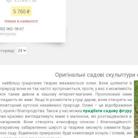
5.214-417.de
5 760 ₴
Немає в наявності
50) 962-18-67
енеджер
Оригінальні садові скульптури 
 найбільш граціозних тварин вважаються олені. Вони шляхетні й
У природі вони не так часто зустрічаються, проте, у вас є можливість
ися таким дивом в нашому інтернет-магазині. Пропоновані нами
глядають як живі. Якщо їх розмістити у гущі дерев, вони створять на
неповторний куточок незайманої природи. Олені – це відображення
і, краси і благородства. Також у нас можна
придбати садову фігуру
Дуже красиво виглядатимуть мами з малюком, які розташувалися в
 чагарників. Вони створять атмосферу спокою і благонадійності.
яскравому забарвленню шерсті ці тварини зможуть оживити будь-
чок саду. Відмінною прикрасою буде композиція козуль і оленів, які