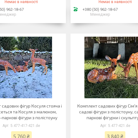
Немає в наявності
Немає в наявності
50) 962-18-67
+380 (50) 962-18-67
енеджер
Менеджер
садових фігур Косуля стояча і
Комплект садових фігур Сім'я
сеться та Косуля з малюком,
садові фігури з полістоуну, 
-паркові фігури з полістоуну
паркові фігурки і скульпт
5.477-417-421.de
5.477-421.de
5 760 ₴
3 840 ₴