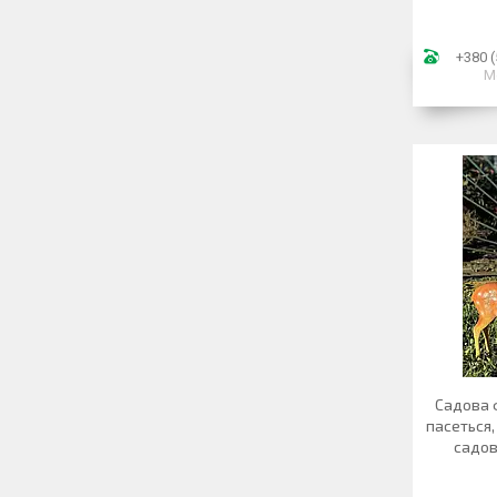
+380 (
М
Садова ф
пасеться,
садов