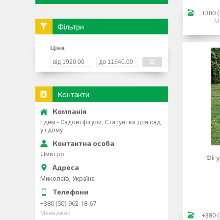
+380 (
М
Фільтри
Ціна
Контакти
Едем - Садові фігури, Статуетки для сад
у і дому
Дмитро
Фігу
Миколаїв, Україна
+380 (50) 962-18-67
Менеджер
+380 (