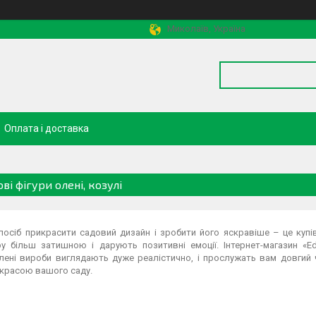
Миколаїв, Україна
Оплата і доставка
ві фігури олені, козулі
посіб прикрасити садовий дизайн і зробити його яскравіше – це куп
у більш затишною і дарують позитивні емоції. Інтернет-магазин «Ed
лені вироби виглядають дуже реалістично, і прослужать вам довгий 
икрасою вашого саду.