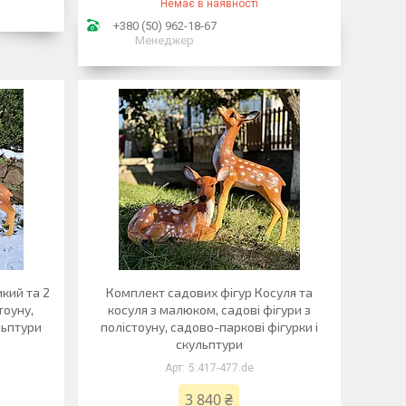
Немає в наявності
+380 (50) 962-18-67
Менеджер
кий та 2
Комплект садових фігур Косуля та
тоуну,
косуля з малюком, садові фігури з
льптури
полістоуну, садово-паркові фігурки і
скульптури
5.417-477.de
3 840 ₴