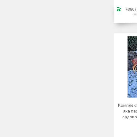
+380 (
М
Комплект 
яка па
садово